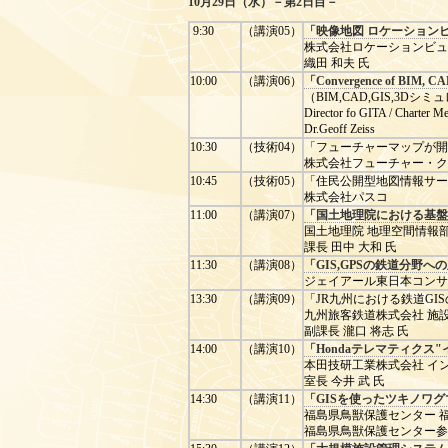
10月29日（水）－第2日目－
9:30
（講演05）
「映像地図 ロケーション
株式会社ロケーションビュ
織田 和夫 氏
10:00
（講演06）
「Convergence of BIM, CAD,
（BIM,CAD,GIS,3
Director fo GITA / Charter 
Dr.Geoff Zeiss
10:30
（技術04）
「フューチャーマップが開
株式会社フューチャー・ク
10:45
（技術05）
「住民公開型地図情報サー
株式会社パスコ
11:00
（講演07）
「国土地理院における基盤
国土地理院 地理空間情報
課長 田中 大和 氏
11:30
（講演08）
「GIS,GPSの鉄道分野
ジェイアール東日本コンサル
13:30
（講演09）
「JR九州における鉄道GI
九州旅客鉄道株式会社 施
副課長 瀧口 将志 氏
14:00
（講演10）
「Hondaテレマティク
本田技研工業株式会社 イ
室長 今井 武 氏
14:30
（講演11）
「GISを使ったツキノワ
福島県鳥獣保護センター 
福島県鳥獣保護センター参与