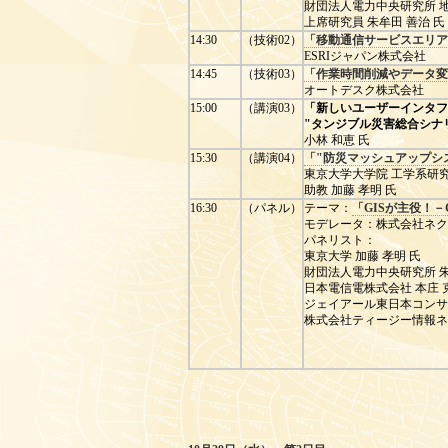
財団法人電力中央研究所 
上席研究員 朱牟田 善治 氏
14:30
（技術02）
「移動通信サービスエリア分析ツ
ESRIジャパン株式会社
14:45
（技術03）
「作業時間削減やデータ変
オートデスク株式会社
15:00
（講演03）
「新しいユーザーインタフ
"タンジブル災害総合シナ
小林 和恵 氏
15:30
（講演04）
「"防災マッシュアップシ
東京大学大学院 工学系研
助教 加藤 孝明 氏
16:30
（パネル）
テーマ：
「GISが主役！－
モデレータ：株式会社ネクス
パネリスト：
東京大学 加藤 孝明 氏
財団法人電力中央研究所 朱
日本電信電株式会社 本庄 
ジェイアール東日本コンサル
株式会社ティージー情報ネッ