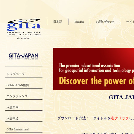
日本語
English
お問い合わせ
サイ
トップページ
GITA-JAPAN概要
GITA-JAP
コンファレンス
入会案内
ダウンロード方法： タイトルを
右クリック
し
入会申込
GITA International