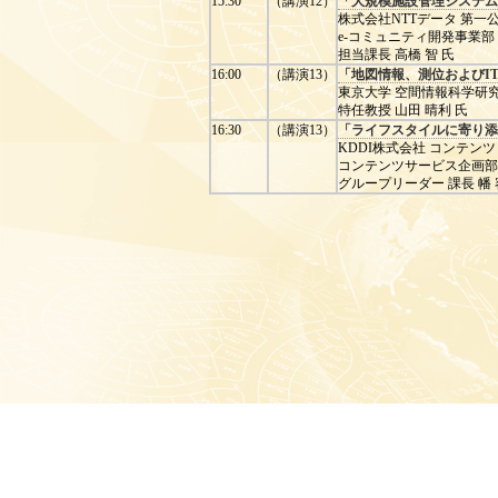
15:30
（講演12）
「大規模施設管理システム
株式会社NTTデータ 第一
e-コミュニティ開発事業部
担当課長 高橋 智 氏
16:00
（講演13）
「地図情報、測位およびIT
東京大学 空間情報科学研
特任教授 山田 晴利 氏
16:30
（講演13）
「ライフスタイルに寄り添
KDDI株式会社 コンテン
コンテンツサービス企画部
グループリーダー 課長 幡 