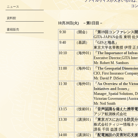
ファイルサイズが大きいものは
コ
ニュース
資料館
10月28日(火) －第1日目－
書籍販売
9:30
（開会）
「第19回コンファレンス
GITA-JAPAN会長 東明 佐
9:40
（基調）
「GISと地名」
東京大学名誉教授 伊理 正
10:10
（海外01）
「The Importance of Infras
Executive Director,GITA Inter
Mr. Robert M. Sambors
11:00
（海外02）
「The Geospatial Dimensions
CIO, First Insurance Company
Mr. David P. DiSera
11:30
（海外03）
「An Overview of the Victo
Initiatives and Issues」
Manager_Spatial Solutions, D
Victorian Government (Austral
Mr. Neil Smith
13:15
（技術01）
「音声認識を備えた携帯電
アジア航測株式会社
13:30
（講演01）
「東京ガスにおける防災分
株式会社ティジー情報ネッ
課長 千田 益護 氏
14:00
（講演02）
「配電施設の災害対応支援